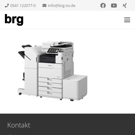
0541 122077-0
info@brg-os.de
Kontakt