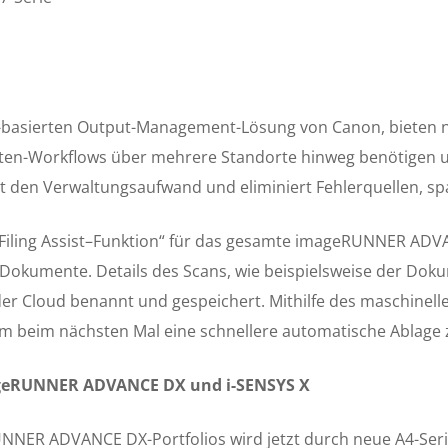
d-basierten Output-Management-Lösung von Canon, bieten ne
enten-Workflows über mehrere Standorte hinweg benötigen
t den Verwaltungsaufwand und eliminiert Fehlerquellen, spa
Filing Assist–Funktion“ für das gesamte
imageRUNNER ADV
er Dokumente. Details des Scans, wie beispielsweise der 
 in der Cloud benannt und gespeichert. Mithilfe des maschine
 beim nächsten Mal eine schnellere automatische Ablage 
mageRUNNER ADVANCE DX und i-SENSYS X
UNNER ADVANCE DX-Portfolios wird jetzt durch neue A4-Serie