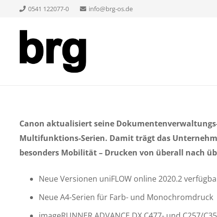
0541 122077-0
info@brg-os.de
Canon aktualisiert seine Dokumentenverwaltungs
Multifunktions-Serien. Damit trägt das Unterneh
besonders Mobilität – Drucken von überall nach übe
Neue Versionen uniFLOW online 2020.2 verfügba
Neue A4-Serien für Farb- und Monochromdruck
imageRUNNER ADVANCE DX C477- und C257/C357