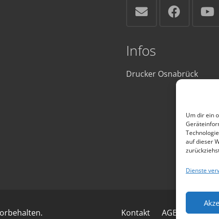
Infos
Drucker Osnabrück
Um dir ein 
Geräteinfor
Technologie
auf dieser W
zurückziehs
Dienste ver
Akze
orbehalten.
Kontakt
AGB
Wartun