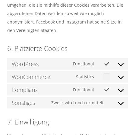
umgehen, die sie mithilfe dieser Cookies verarbeiten. Die
abgerufenen Daten werden so weit wie möglich
anonymisiert. Facebook und Instagram hat seine Sitze in
den Vereinigten Staaten
6. Platzierte Cookies
WordPress
Functional
Consent
WooCommerce
to
Statistics
Consent
service
Complianz
to
Functional
wordpress
Consent
service
Sonstiges
to
Zweck wird noch ermittelt
woocommerce
Consent
service
to
complianz
7. Einwilligung
service
sonstiges