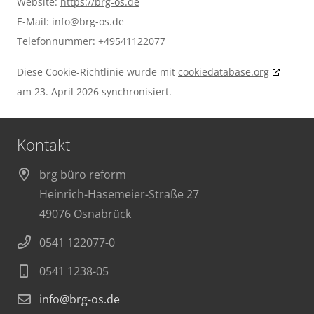
Website:
https://brg-os.de
E-Mail:
info@
brg-os.de
Telefonnummer: +49541122077
Diese Cookie-Richtlinie wurde mit
cookiedatabase.org
am 23. April 2026 synchronisiert.
Kontakt
brg büro reform
Heinrich-Hasemeier-Straße 27
49076 Osnabrück
0541 122077-0
0541 1238-05
info@brg-os.de