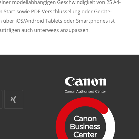
 einer modellabhängigen Geschwindigkeit von 25 A4-
m Start sowie PDF-Verschlüsselung oder Geräte-
 über iOS/Android Tablets oder Smartphones ist
kaufträgen auch unterwegs anzupassen.