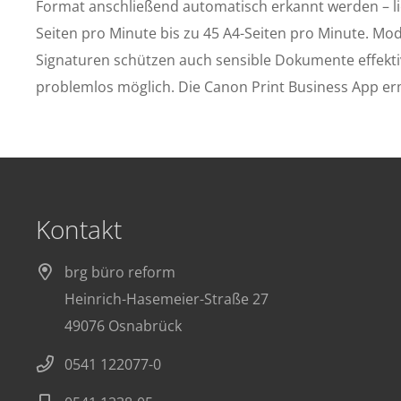
Format anschließend automatisch erkannt werden – li
Seiten pro Minute bis zu 45 A4-Seiten pro Minute. M
Signaturen schützen auch sensible Dokumente effekt
problemlos möglich. Die Canon Print Business App e
Kontakt
brg büro reform
Heinrich-Hasemeier-Straße 27
49076 Osnabrück
0541 122077-0