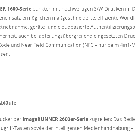
R 1600-Serie
punkten mit hochwertigen S/W-Drucken im DI
ieneinsatz ermöglichen maßgeschneiderte, effiziente Workflo
betriebnahme, geräte- und cloudbasierte Authentifizierungs
rheit, auch bei abteilungsübergreifend eingesetzten Druc
Code und Near Field Communication (NFC – nur beim 4in1-Mo
sen.
Abläufe
rucker der
imageRUNNER 2600er-Serie
zugreifen: Das Bedien
ugriff-Tasten sowie der intelligenten Medienhandhabung – b