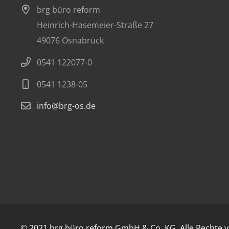
brg büro reform
Heinrich-Hasemeier-Straße 27
49076 Osnabrück
0541 122077-0
0541 1238-05
info@brg-os.de
© 2021 brg büro reform GmbH & Co. KG. Alle Rechte v