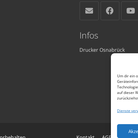
Infos
Drucker Osnabrück
Um dir ein 
Geräteinfor
Technologie
auf dieser W
zurückziehs
Dienste ver
Akze
orbehalten.
Kontakt
AGB
Wartun