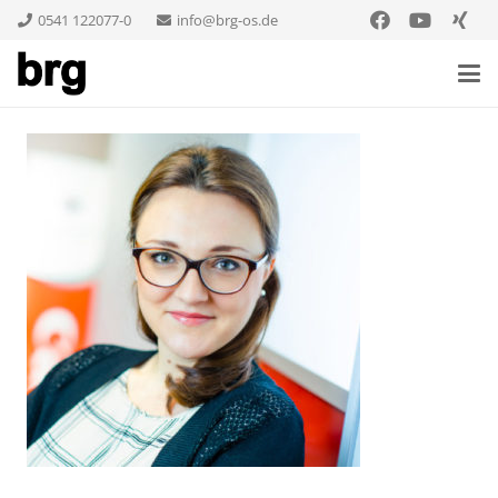
0541 122077-0
info@brg-os.de