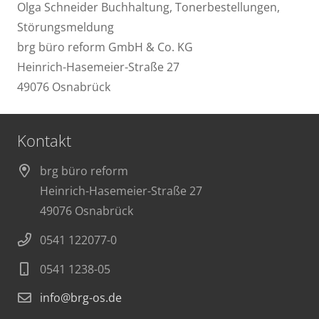
Olga Schneider Buchhaltung, Tonerbestellungen,
Störungsmeldung
brg büro reform GmbH & Co. KG
Heinrich-Hasemeier-Straße 27
49076 Osnabrück
Kontakt
brg büro reform
Heinrich-Hasemeier-Straße 27
49076 Osnabrück
0541 122077-0
0541 1238-05
info@brg-os.de