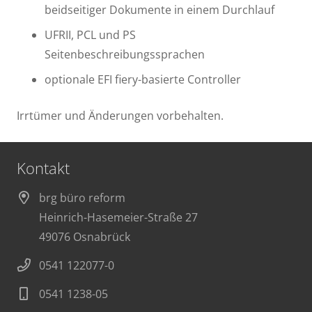
beidseitiger Dokumente in einem Durchlauf
UFRII, PCL und PS
Seitenbeschreibungssprachen
optionale EFI fiery-basierte Controller
Irrtümer und Änderungen vorbehalten.
Kontakt
brg büro reform
Heinrich-Hasemeier-Straße 27
49076 Osnabrück
0541 122077-0
0541 1238-05