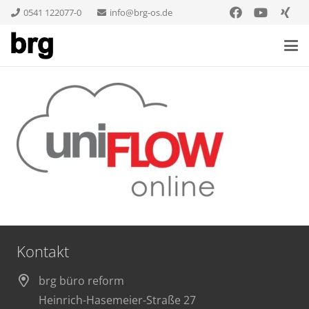
0541 122077-0
info@brg-os.de
Kontakt
brg büro reform
Heinrich-Hasemeier-Straße 27