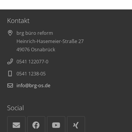
Kontakt
brg büro reform
Heinrich-Hasemeier-Straße 27
49076 Osnabrück
0541 122077-0
0541 1238-05
info@brg-os.de
Social