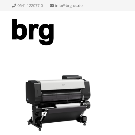
0541 122077-0
info@brg-os.de