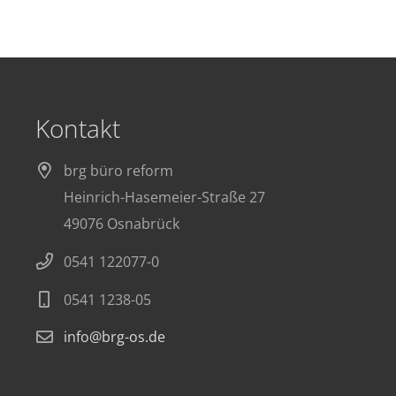
Kontakt
brg büro reform
Heinrich-Hasemeier-Straße 27
49076 Osnabrück
0541 122077-0
0541 1238-05
info@brg-os.de