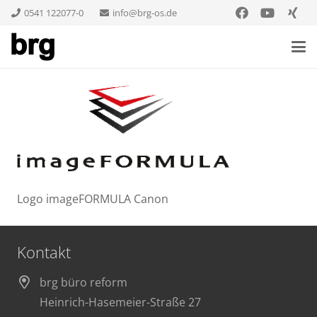
0541 122077-0
info@brg-os.de
Logo imageFORMULA Canon
Kontakt
brg büro reform
Heinrich-Hasemeier-Straße 27