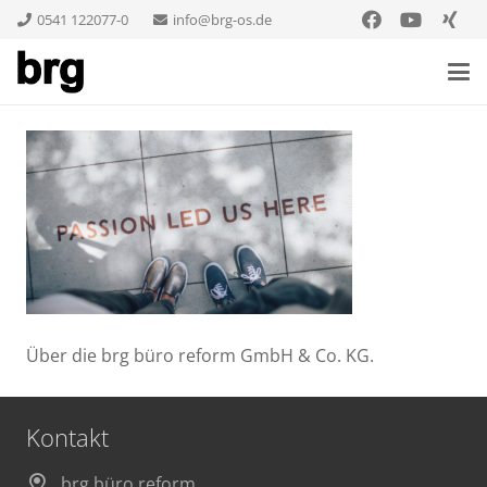
0541 122077-0
info@brg-os.de
Über die brg büro reform GmbH & Co. KG.
Kontakt
brg büro reform