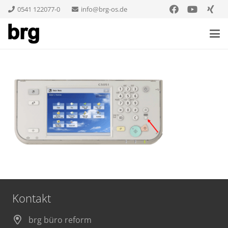
0541 122077-0
info@brg-os.de
Kontakt
brg büro reform